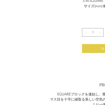
S.W.SQUA
サイズ(mm):
素材
塗装:
配
カ
PR
SQUAREブロックを連結し
マス目を十字に縁取る美しい空気
より一